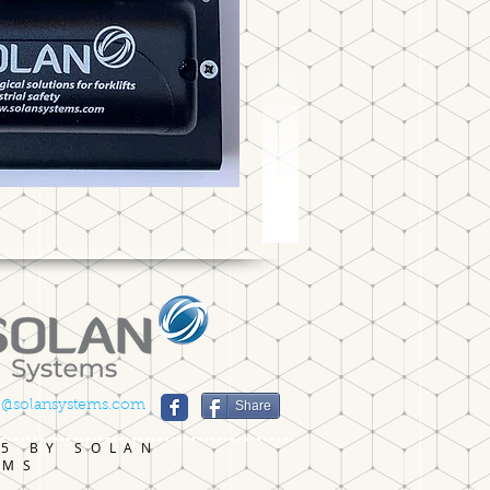
fo@solansystems.com
Share
25 BY SOLAN
EMS