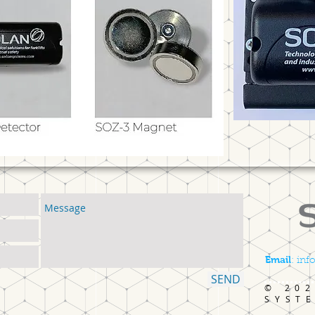
Email
: in
SEND
© 20
SYST