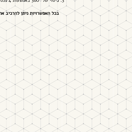
כיסוי של 360° באמצעות 4 פנסים בחלקה העליון של המלגזה.
בכל האפשרויות ניתן להרכיב א