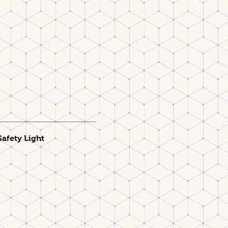
afety Light
m