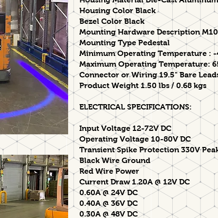
Housing Color Black
Bezel Color Black
Mounting Hardware Description M10
Mounting Type Pedestal
Minimum Operating
Temperature : -4
Maximum Operating Temperature:
6
Connector or Wiring 19.5" Bare Leads
Product Weight 1.50 lbs / 0.68 kgs
ELECTRICAL SPECIFICATIONS:
Input Voltage 12-72V DC
Operating Voltage 10-80V DC
Transient Spike Protection 330V Pea
Black Wire Ground
Red Wire Power
Current Draw 1.20A @ 12V DC
0.60A @ 24V DC
0.40A @ 36V DC
0.30A @ 48V DC