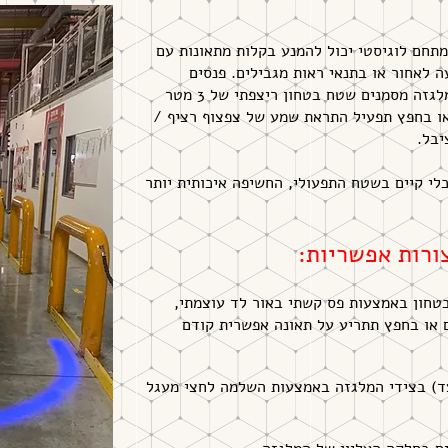
הג מלגזה במתחם לוגיסטי יכול להמנע בקלות מתאונות עם
ה לאחור או בתנאי ראות מגבילים. פנסים
המורכבים בחלקה העליון של המלגזה מסמנים שטח בטחון ריצפתי של 3 מטר
או בחפץ תפעיל התראת שמע של צפצוף רציף /
את "סוז 3" על כל כלי קיים בשטח התפעולי, החשיפה איכותית יותר
טחון באמצעות פס קשתי באור לד עוצמתי,
 או בחפץ תתריע על תאונה אפשרית קודם
יף פסי גזרה (2 פנסי צד) בצידי המלגזה באמצעות השלמה לחצי מעגל