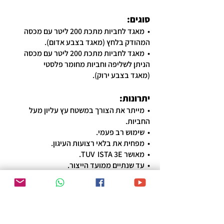
סוגים:
• מאגד לחביות מתכת 200 ליטר עם מכסה
המהודק בלחץ (מאגד בצבע אדום).
• מאגד לחביות מתכת 200 ליטר עם מכסה
הניתן לשליפה וחביות מחומר פלסטי
(מאגד בצבע ירוק).
יתרונות
:
• מייתר את הצורך במשטח עץ עליון מעל
החביות.
• שימוש רב פעמי.
• מפחית את בלאי רצועות העיגון.
• מאושר TUV ISTA 3E.
• עד שנתיים ממועד הייצור.
סרט הדגמה:
https://drumclip.nl/downloads/Invago-
Drumclip.mp4